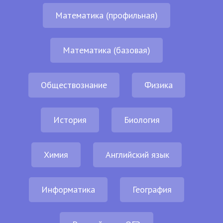
Математика (профильная)
Математика (базовая)
Обществознание
Физика
История
Биология
Химия
Английский язык
Информатика
География