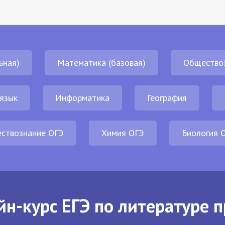
ьная)
Математика (базовая)
Общество
 язык
Информатика
География
ствознание ОГЭ
Химия ОГЭ
Биология 
йн-курс ЕГЭ по литературе п