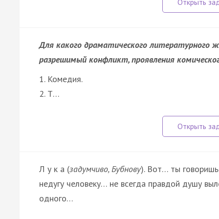
Для какого драматического литературного 
разрешимый конфликт, проявления комического
1. Комедия.
2. Т…
Л у к а (
задумчиво, Бубнову
). Вот… ты говоришь
недугу человеку… не всегда правдой душу выл
одного…