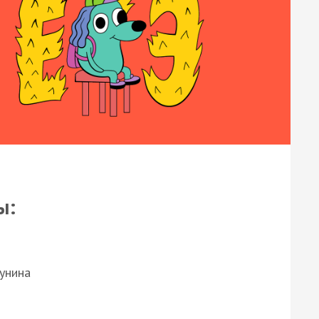
ы:
Бунина