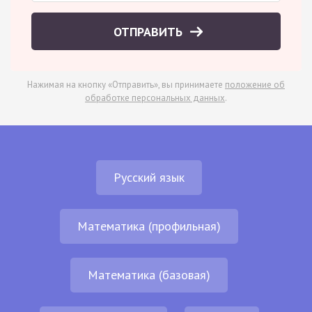
ОТПРАВИТЬ
Нажимая на кнопку «Отправить», вы принимаете
положение об
обработке персональных данных
.
Русский язык
Математика (профильная)
Математика (базовая)