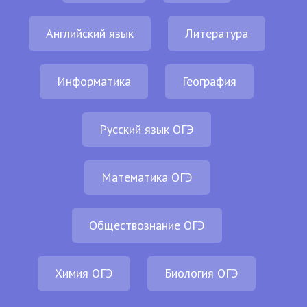
Английский язык
Литература
Информатика
География
Русский язык ОГЭ
Математика ОГЭ
Обществознание ОГЭ
Химия ОГЭ
Биология ОГЭ