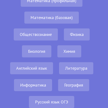
Математика (профильная)
Математика (базовая)
Обществознание
Физика
Биология
Химия
Английский язык
Литература
Информатика
География
Русский язык ОГЭ