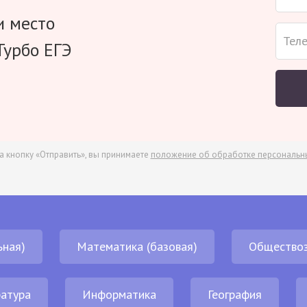
и место
Турбо ЕГЭ
а кнопку «Отправить», вы принимаете
положение об обработке персональн
ьная)
Математика (базовая)
Обществоз
атура
Информатика
География