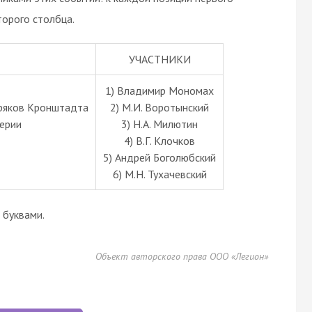
орого столбца.
УЧАСТНИКИ
1) Владимир Мономах
оряков Кронштадта
2) М.И. Воротынский
перии
3) Н.А. Милютин
4) В.Г. Клочков
5) Андрей Боголюбский
6) М.Н. Тухачевский
буквами.
Объект авторского права ООО «Легион»