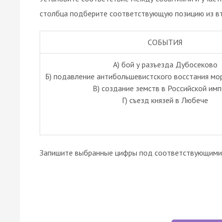
столбца подберите соответствующую позицию из вт
СОБЫТИЯ
A) бой у разъезда Дубосеково
Б) подавление антибольшевистского восстания м
В) создание земств в Российской им
Г) съезд князей в Любече
Запишите выбранные цифры под соответствующими 