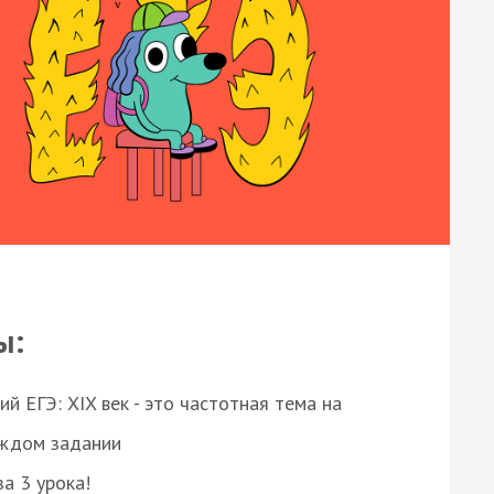
ы:
 ЕГЭ: XIX век - это частотная тема на
аждом задании
за 3 урока!