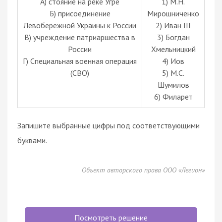
А) стояние на реке Угре
1) М.Н.
Б) присоединение
Мирошниченко
Левобережной Украины к России
2) Иван III
В) учреждение патриаршества в
3) Богдан
России
Хмельницкий
Г) Специальная военная операция
4) Иов
(СВО)
5) М.С.
Шумилов
6) Филарет
Запишите выбранные цифры под соответствующими
буквами.
Объект авторского права ООО «Легион»
Посмотреть решение