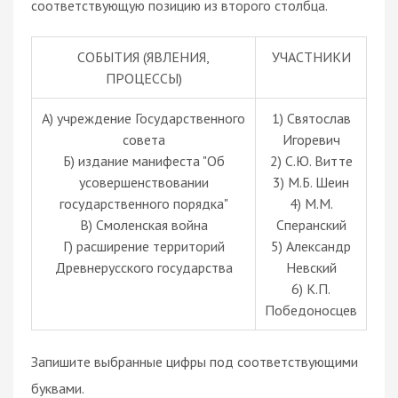
соответствующую позицию из второго столбца.
СОБЫТИЯ (ЯВЛЕНИЯ,
УЧАСТНИКИ
ПРОЦЕССЫ)
A) учреждение Государственного
1) Святослав
совета
Игоревич
Б) издание манифеста "Об
2) С.Ю. Витте
усовершенствовании
3) М.Б. Шеин
государственного порядка"
4) М.М.
В) Смоленская война
Сперанский
Г) расширение территорий
5) Александр
Древнерусского государства
Невский
6) К.П.
Победоносцев
Запишите выбранные цифры под соответствующими
буквами.