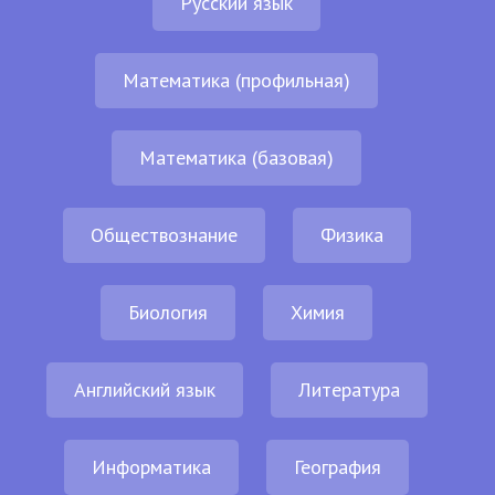
Русский язык
Математика (профильная)
Математика (базовая)
Обществознание
Физика
Биология
Химия
Английский язык
Литература
Информатика
География