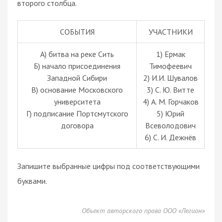
второго столбца.
СОБЫТИЯ
УЧАСТНИКИ
A) битва на реке Сить
1) Ермак
Б) начало присоединения
Тимофеевич
Западной Сибири
2) И.И. Шувалов
В) основание Московского
3) С. Ю. Витте
университета
4) А. М. Горчаков
Г) подписание Портсмутского
5) Юрий
договора
Всеволодович
6) С. И. Дежнёв
Запишите выбранные цифры под соответствующими
буквами.
Объект авторского права ООО «Легион»