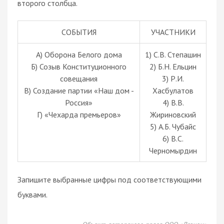
второго столбца.
СОБЫТИЯ
УЧАСТНИКИ
A) Оборона Белого дома
1) С.В. Степашин
Б) Созыв Конституционного
2) Б.Н. Ельцин
совещания
3) Р.И.
В) Создание партии «Наш дом -
Хасбулатов
Россия»
4) В.В.
Г) «Чехарда премьеров»
Жириновский
5) А.Б. Чубайс
6) В.С.
Черномырдин
Запишите выбранные цифры под соответствующими
буквами.