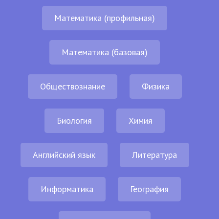
Математика (профильная)
Математика (базовая)
Обществознание
Физика
Биология
Химия
Английский язык
Литература
Информатика
География