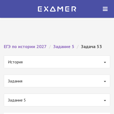
Экзамер — ЕГЭ 2027
×
ОТКРЫТЬ
Экзамер
Бесплатно - В Google Play
ЕГЭ по истории 2027
/
Задание 5
/
Задача 53
История
Задания
Задание 5