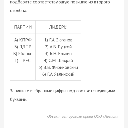
подберите соответствующую позицию из второго
столбца.
ПАРТИИ
ЛИДЕРЫ
A) КПРФ
1) Г.А. Зюганов
Б) ЛДПР
2) А.В. Руцкой
В) Яблоко
3) Б.Н. Ельцин
Г) ПРЕС
4) С.М. Шахрай
5) В.В. Жириновский
6) Г.А. Явлинский
Запишите выбранные цифры под соответствующими
буквами.
Объект авторского права ООО «Легион»