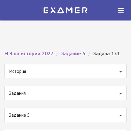
Экзамер — ЕГЭ 2027
×
ОТКРЫТЬ
Экзамер
Бесплатно - В Google Play
ЕГЭ по истории 2027
/
Задание 5
/
Задача 151
История
Задания
Задание 5