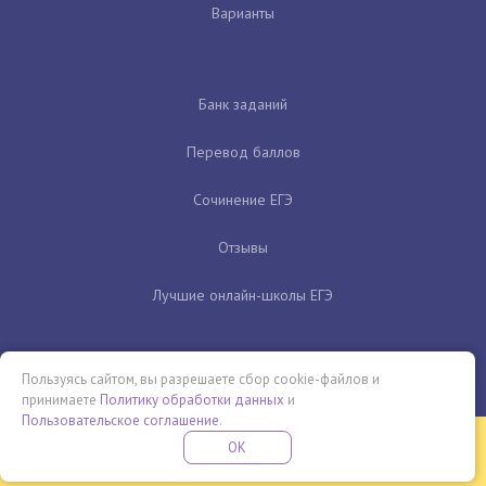
Варианты
Банк заданий
Перевод баллов
Сочинение ЕГЭ
Отзывы
Лучшие онлайн-школы ЕГЭ
Пользуясь сайтом, вы разрешаете сбор cookie-файлов и
принимаете
Политику обработки данных
и
Пользовательское соглашение
.
Бесплатная летняя школа
OK
ПОДРОБНЕЕ
ПРОВЕДИ ЭТО ЛЕТО С ПОЛЬЗОЙ