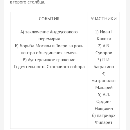
второго столбца.
СОБЫТИЯ
УЧАСТНИКИ
A) заключение Андрусовкого
1) Иван I
перемирия
Калита
Б) борьба Москвы и Твери за роль
2) А.В.
центра объединения земель
Суворов
В) Аустерлицкое сражение
3) П.И.
Г) деятельность Стоглавого собора
Багратион
4)
митрополит
Макарий
5) А.Л.
Ордин-
Нащокин
6) патриарх
Филарет