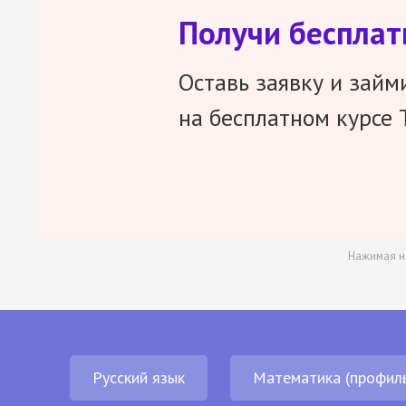
Получи беспла
Оставь заявку и займ
на бесплатном курсе 
Нажимая н
Русский язык
Математика (профил