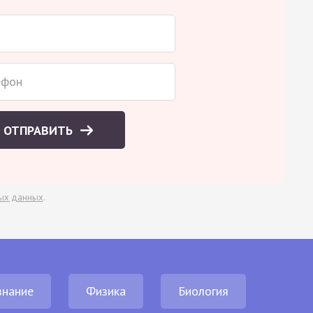
ОТПРАВИТЬ
ых данных
.
нание
Физика
Биология