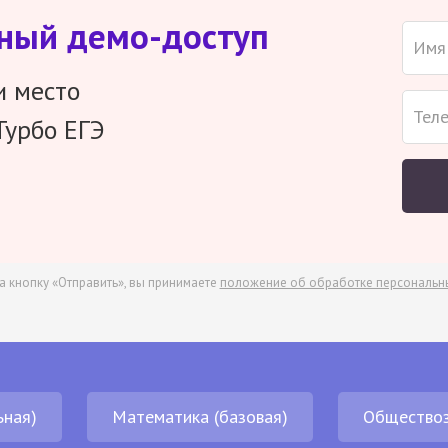
тный демо-доступ
и место
Турбо ЕГЭ
а кнопку «Отправить», вы принимаете
положение об обработке персональн
ьная)
Математика (базовая)
Обществоз