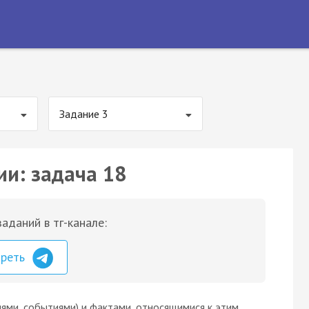
Задание 3
ии: задача 18
аданий в тг-канале:
треть
ями, событиями) и фактами, относящимися к этим