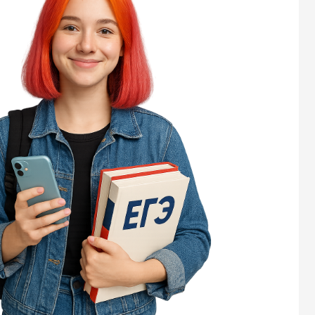
зада
это 
экза
пра
зад
Изу
прав
всег
Раз
клю
этог
реф