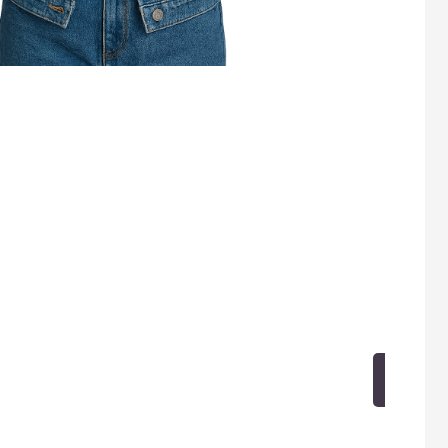
про
На 
зад
рабо
тест
это
Пот
тези
по 
ЗА