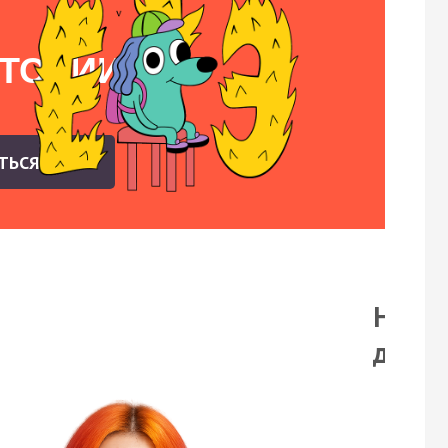
СТОРИИ
АТЬСЯ
На бе
демо-
Смо
пор