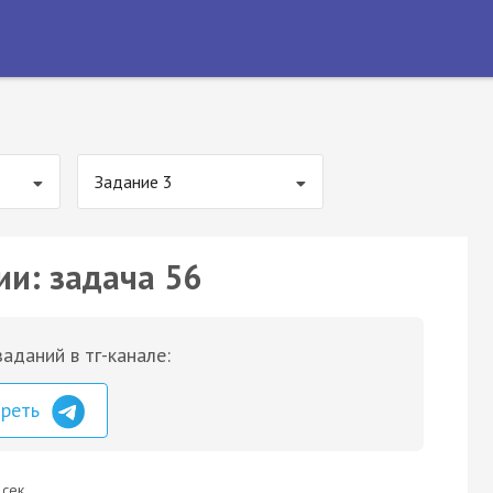
Задание 3
ии: задача 56
аданий в тг-канале:
треть
 сек.