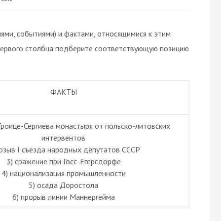
ями, событиями) и фактами, относящимися к этим
 первого столбца подберите соответствующую позицию
ФАКТЫ
Троице-Сергиева монастыря от польско-литовских
интервентов
созыв I съезда народных депутатов СССР
3) сражение при Госс-Егерсдорфе
4) национализация промышленности
5) осада Доростола
6) прорыв линии Маннергейма