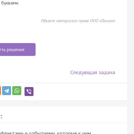
буквами.
Объект авторского права ООО «Легион»
еть решение
Следующая задача
:
фликтами и событиями, которые к ним