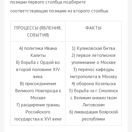
позиции первого столбца подберите
соответствующую позицию из второго столбца.
ПРОЦЕССЫ (ЯВЛЕНИЯ,
ФАКТЫ
СОБЫТИЯ)
А) политика Ивана
1) Куликовская битва
Калиты
2) первое летописное
Б) борьба с Ордой во
упоминание о Москве
второй половине XIV
3) перенос кафедры
века
митрополита в Москву
В) присоединение
4) оборона Козельска
Великого Новгорода к
5) борьба за г. Смоленск
Москве
с Великим княжеством
Г) расширение границ
Литовским
Российского
6) ликвидация боярской
государства в XVI веке
республики