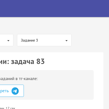
Задание 3
ии: задача 83
аданий в тг-канале:
треть
ин. 17 сек.