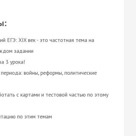
ы:
 ЕГЭ: XIX век - это частотная тема на
аждом задании
за 3 урока!
 периода: войны, реформы, политические
отать с картами и тестовой частью по этому
нтацию по этим темам