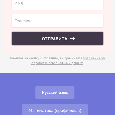
ОТПРАВИТЬ
Нажимая на кнопку «Отправить», вы принимаете
положение об
обработке персональных данных
.
Русский язык
Математика (профильная)