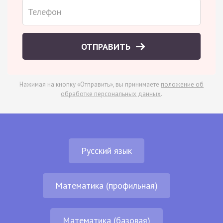
ОТПРАВИТЬ
Нажимая на кнопку «Отправить», вы принимаете
положение об
обработке персональных данных
.
Русский язык
Математика (профильная)
Математика (базовая)