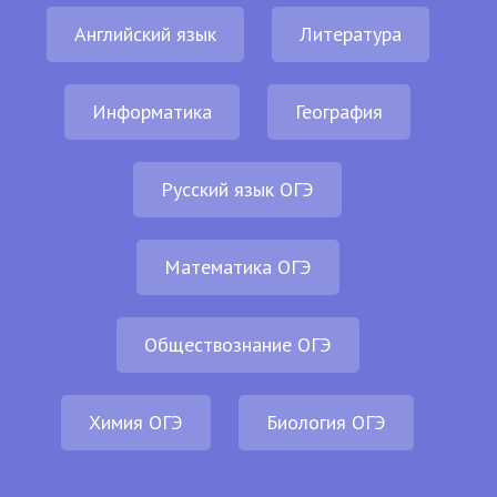
Английский язык
Литература
Информатика
География
Русский язык ОГЭ
Математика ОГЭ
Обществознание ОГЭ
Химия ОГЭ
Биология ОГЭ