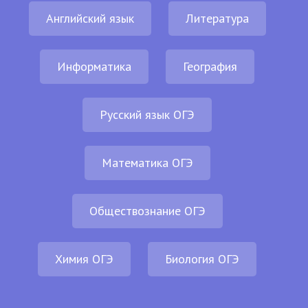
Английский язык
Литература
Информатика
География
Русский язык ОГЭ
Математика ОГЭ
Обществознание ОГЭ
Химия ОГЭ
Биология ОГЭ