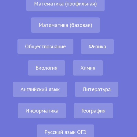
Математика (профильная)
Математика (базовая)
Обществознание
Физика
Биология
Химия
Английский язык
Литература
Информатика
География
Русский язык ОГЭ