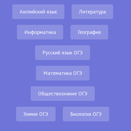
Английский язык
Литература
Информатика
География
Русский язык ОГЭ
Математика ОГЭ
Обществознание ОГЭ
Химия ОГЭ
Биология ОГЭ