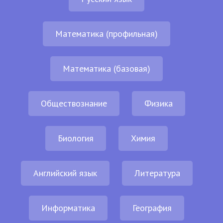
Математика (профильная)
Математика (базовая)
Обществознание
Физика
Биология
Химия
Английский язык
Литература
Информатика
География