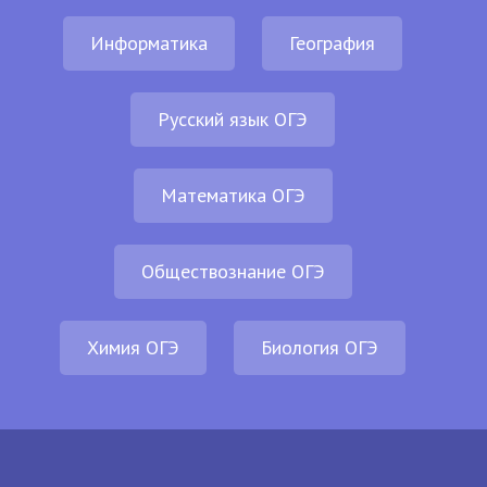
Информатика
География
Русский язык ОГЭ
Математика ОГЭ
Обществознание ОГЭ
Химия ОГЭ
Биология ОГЭ