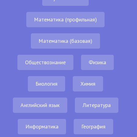
Математика (профильная)
Математика (базовая)
Обществознание
Физика
Биология
Химия
Английский язык
Литература
Информатика
География