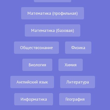
Математика (профильная)
Математика (базовая)
Обществознание
Физика
Биология
Химия
Английский язык
Литература
Информатика
География