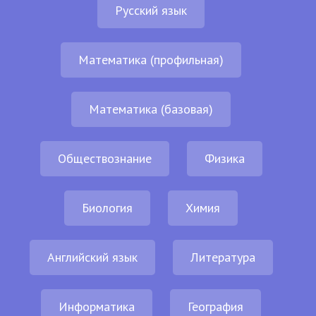
Русский язык
Математика (профильная)
Математика (базовая)
Обществознание
Физика
Биология
Химия
Английский язык
Литература
Информатика
География