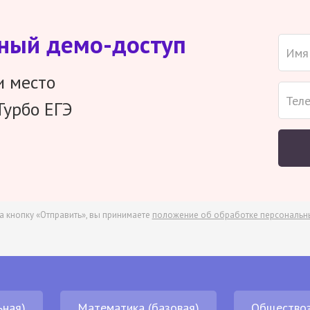
тный демо-доступ
и место
Турбо ЕГЭ
а кнопку «Отправить», вы принимаете
положение об обработке персональн
ьная)
Математика (базовая)
Обществоз