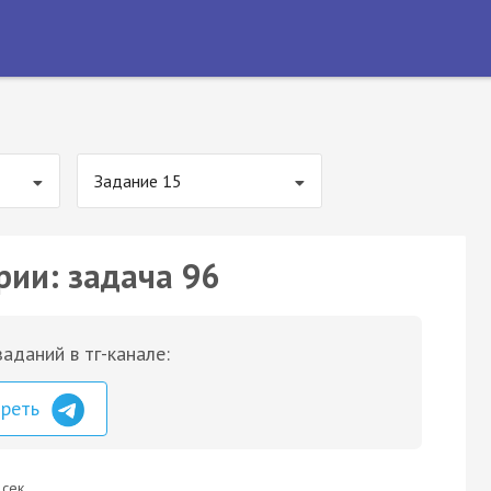
Задание 15
рии: задача 96
аданий в тг-канале:
треть
 сек.