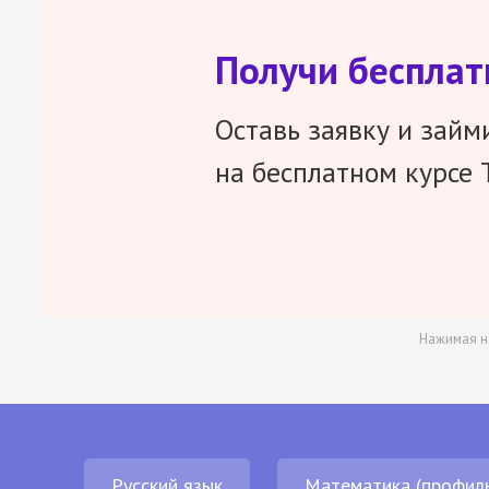
Получи беспла
Оставь заявку и займ
на бесплатном курсе 
Нажимая н
Русский язык
Математика (профил