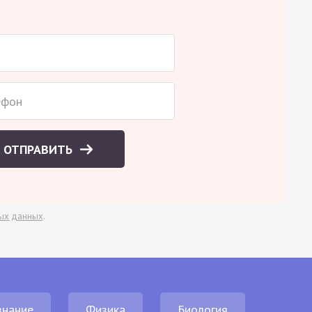
ОТПРАВИТЬ
ых данных
.
нание
Физика
Биология