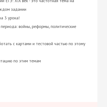
 ЕГЭ: XIX век - это частотная тема на
аждом задании
за 3 урока!
 периода: войны, реформы, политические
отать с картами и тестовой частью по этому
нтацию по этим темам