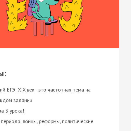
ы:
 ЕГЭ: XIX век - это частотная тема на
аждом задании
за 3 урока!
 периода: войны, реформы, политические