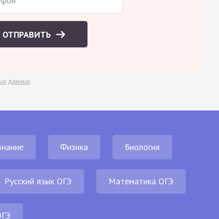
ОТПРАВИТЬ
ых данных
.
нание
Физика
Биология
Русский язык ОГЭ
Математика ОГЭ
ОГЭ