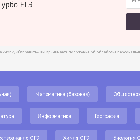
Турбо ЕГЭ
а кнопку «Отправить», вы принимаете
положение об обработке персональн
ьная)
Математика (базовая)
Обществоз
атура
Информатика
География
ствознание ОГЭ
Химия ОГЭ
Биология 