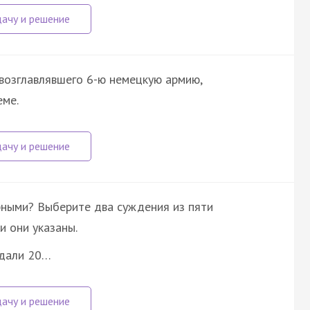
возглавлявшего 6-ю немецкую армию,
еме.
рными? Выберите два суждения из пяти
 они указаны.
едали 20…