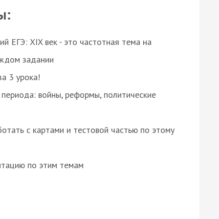
ы:
 ЕГЭ: XIX век - это частотная тема на
аждом задании
за 3 урока!
 периода: войны, реформы, политические
отать с картами и тестовой частью по этому
нтацию по этим темам