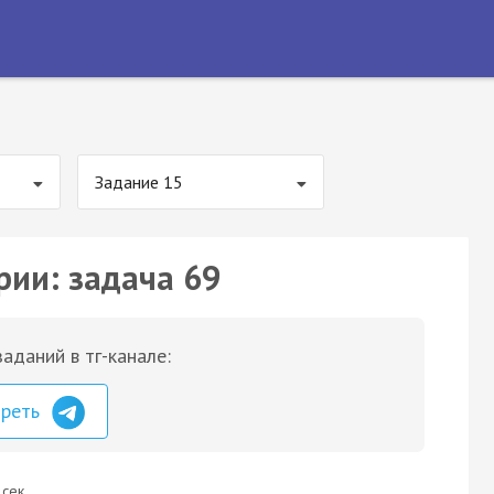
Задание 15
рии: задача 69
аданий в тг-канале:
треть
 сек.