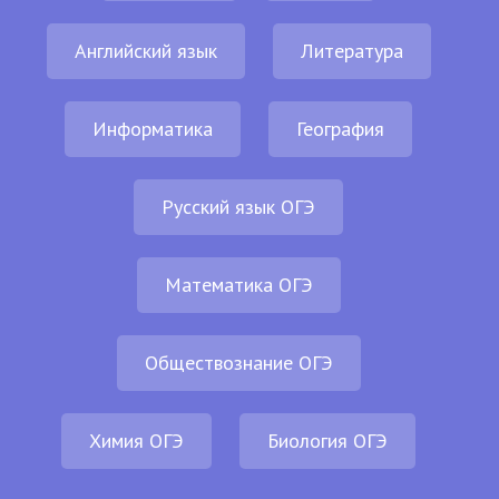
Английский язык
Литература
Информатика
География
Русский язык ОГЭ
Математика ОГЭ
Обществознание ОГЭ
Химия ОГЭ
Биология ОГЭ