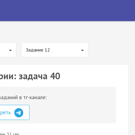
Задание 12
рии: задача 40
аданий в тг-канале:
треть
ин. 31 сек.