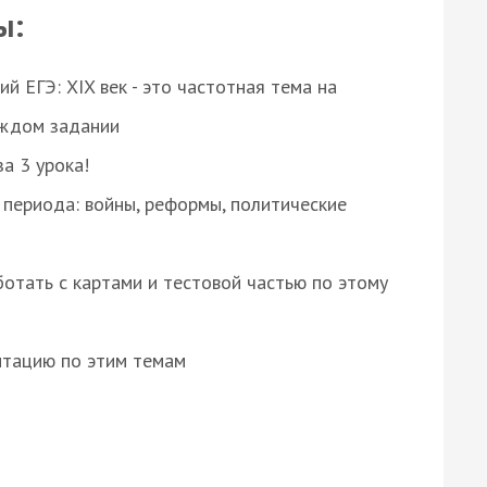
ы:
 ЕГЭ: XIX век - это частотная тема на
аждом задании
за 3 урока!
 периода: войны, реформы, политические
отать с картами и тестовой частью по этому
нтацию по этим темам