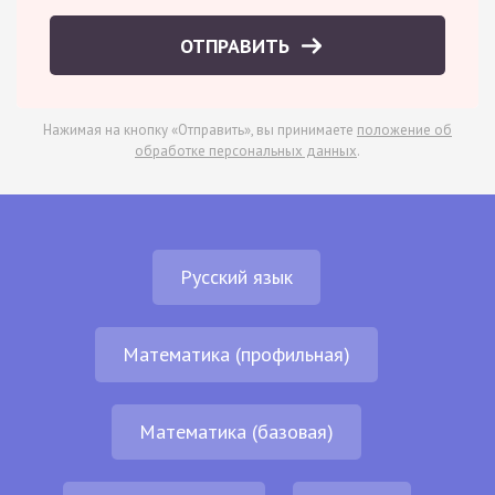
ОТПРАВИТЬ
Нажимая на кнопку «Отправить», вы принимаете
положение об
обработке персональных данных
.
Русский язык
Математика (профильная)
Математика (базовая)