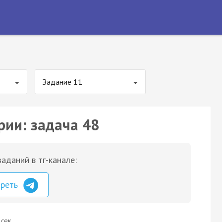
Задание 11
рии: задача 48
аданий в тг-канале:
треть
 сек.