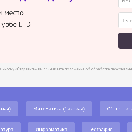
и место
Турбо ЕГЭ
а кнопку «Отправить», вы принимаете
положение об обработке персональн
ьная)
Математика (базовая)
Обществоз
атура
Информатика
География