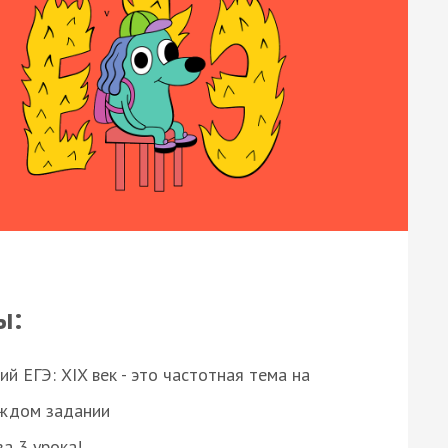
ы:
 ЕГЭ: XIX век - это частотная тема на
аждом задании
за 3 урока!