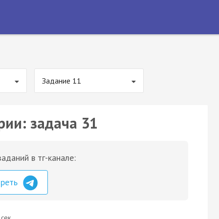
Задание 11
рии: задача 31
аданий в тг-канале:
треть
 сек.