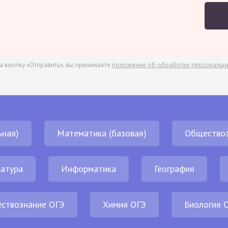
а кнопку «Отправить», вы принимаете
положение об обработке персональн
ьная)
Математика (базовая)
Обществоз
атура
Информатика
География
ствознание ОГЭ
Химия ОГЭ
Биология 