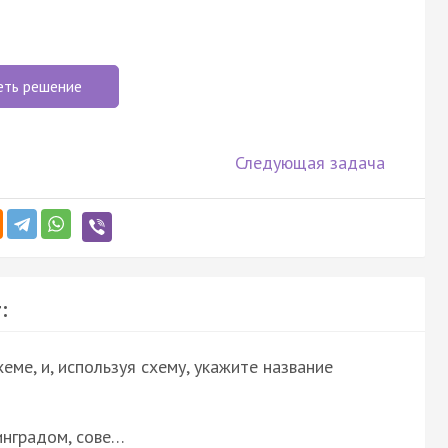
еть решение
Следующая задача
:
еме, и, используя схему, укажите название
инградом, сове…