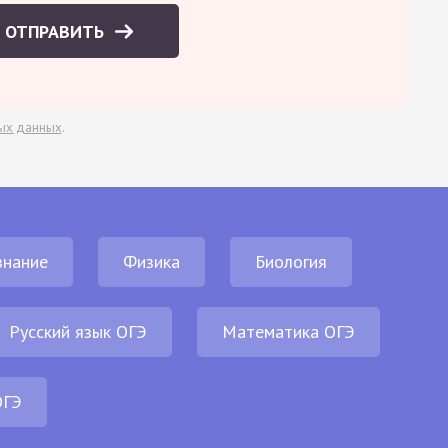
ОТПРАВИТЬ
ых данных
.
нание
Физика
Биология
Русский язык ОГЭ
Математика ОГЭ
ОГЭ