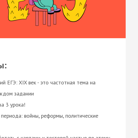
ы:
 ЕГЭ: XIX век - это частотная тема на
аждом задании
за 3 урока!
 периода: войны, реформы, политические
отать с картами и тестовой частью по этому