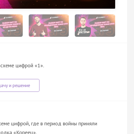
 схеме цифрой «1».
хеме цифрой, где в период войны приняли
лодка «Кореец».