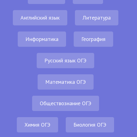
Английский язык
Литература
Информатика
География
Русский язык ОГЭ
Математика ОГЭ
Обществознание ОГЭ
Химия ОГЭ
Биология ОГЭ