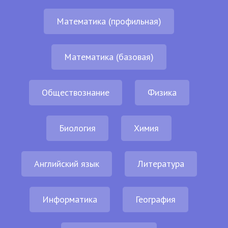
Математика (профильная)
Математика (базовая)
Обществознание
Физика
Биология
Химия
Английский язык
Литература
Информатика
География