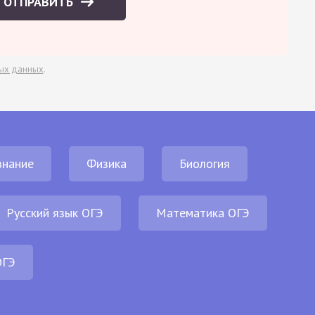
ОТПРАВИТЬ
ых данных
.
нание
Физика
Биология
Русский язык ОГЭ
Математика ОГЭ
ОГЭ