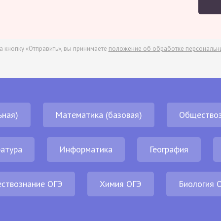
а кнопку «Отправить», вы принимаете
положение об обработке персональн
ьная)
Математика (базовая)
Обществоз
атура
Информатика
География
ствознание ОГЭ
Химия ОГЭ
Биология 