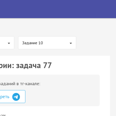
Задание 10
рии: задача 77
аданий в тг-канале:
треть
 сек.