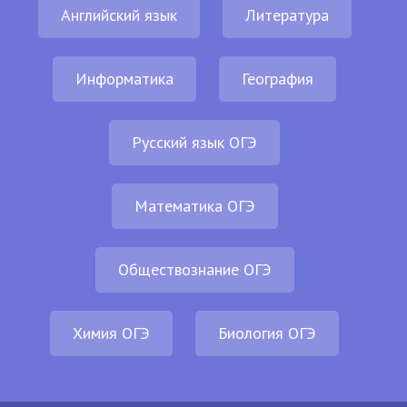
Английский язык
Литература
Информатика
География
Русский язык ОГЭ
Математика ОГЭ
Обществознание ОГЭ
Химия ОГЭ
Биология ОГЭ