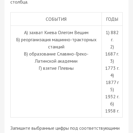
столбца.
СОБЫТИЯ
ГОДЫ
A) захват Киева Олегом Вещим
1) 882
Б) реорганизация машинно-тракторных
г.
станций
2)
В) образование Славяно-Греко-
1687 г.
Латинской академии
3)
Г) взятие Плевны
1773 г.
4)
1877 г
5)
1932 г.
6)
1958 г.
Запишите выбранные цифры под соответствующими