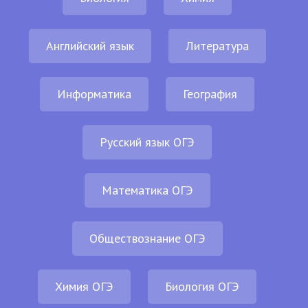
Английский язык
Литература
Информатика
География
Русский язык ОГЭ
Математика ОГЭ
Обществознание ОГЭ
Химия ОГЭ
Биология ОГЭ