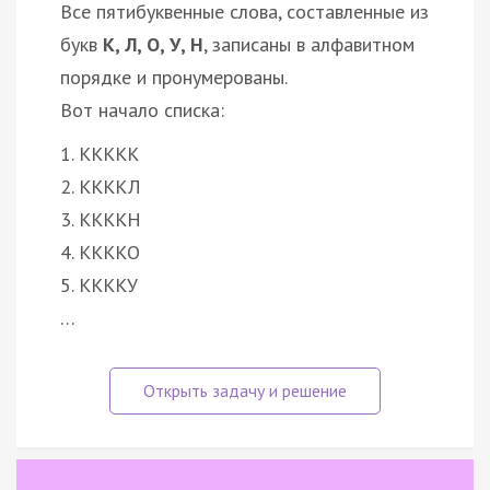
Все пятибуквенные слова, составленные из
букв
К, Л, О, У, Н
, записаны в алфавитном
порядке и пронумерованы.
Вот начало списка:
1. ККККК
2. ККККЛ
3. ККККН
4. ККККО
5. ККККУ
…