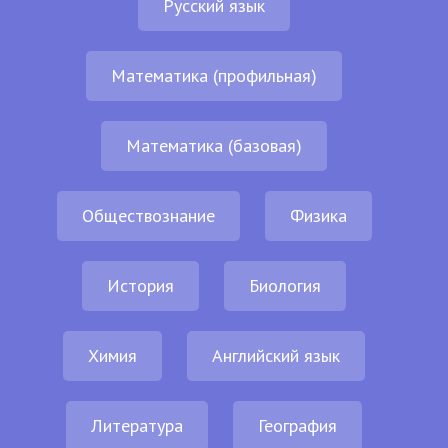
Русский язык
Математика (профильная)
Математика (базовая)
Обществознание
Физика
История
Биология
Химия
Английский язык
Литература
География