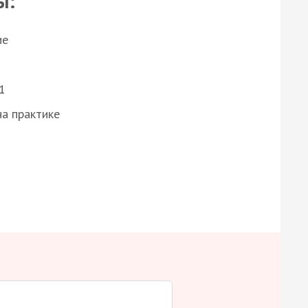
ы:
ие
1
а практике