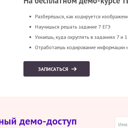
На бесплатном демо-курсе т
Разберёшься, как кодируется изображен
Научишься решать задание 7 ЕГЭ
Узнаешь, куда округлять в заданиях 7 и 1
Отработаешь кодирование информации н
ЗАПИСАТЬСЯ
тный демо-доступ