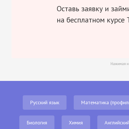
Оставь заявку и займ
на бесплатном курсе 
Нажимая н
Русский язык
Математика (профил
Биология
Химия
Английский