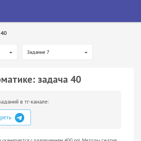
 40
Задание 7
рматике: задача 40
аданий в тг-канале:
треть
 сканируются с разрешением 400 ppi. Методы сжатия