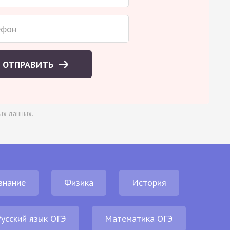
ОТПРАВИТЬ
ых данных
.
знание
Физика
История
усский язык ОГЭ
Математика ОГЭ