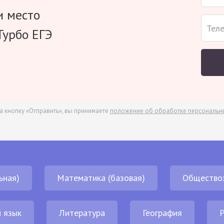
и место
Турбо ЕГЭ
а кнопку «Отправить», вы принимаете
положение об обработке персональн
ьная)
Математика (базовая)
Общество
 язык
Литература
География
Р