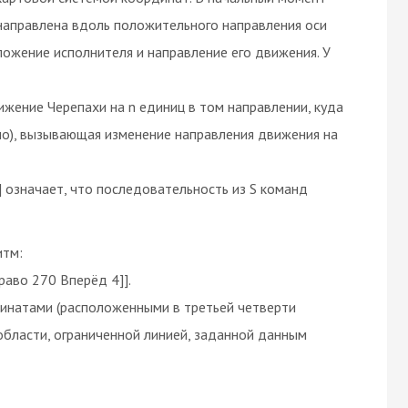
 направлена вдоль положительного направления оси
ожение исполнителя и направление его движения. У
ижение Черепахи на n единиц в том направлении, куда
сло), вызывающая изменение направления движения на
] означает, что последовательность из S команд
итм:
аво 270 Вперёд 4]].
динатами (расположенными в третьей четверти
области, ограниченной линией, заданной данным