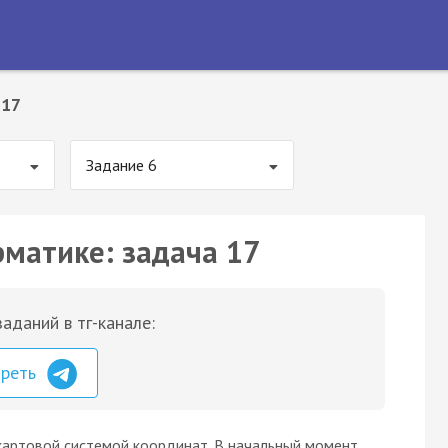
 17
Задание 6
рматике: задача 17
аданий в тг-канале:
треть
картовой системой координат. В начальный момент