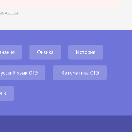
ых данных
.
знание
Физика
История
усский язык ОГЭ
Математика ОГЭ
ОГЭ