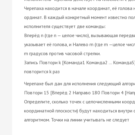
Черепаха находится в начале координат, её голова
ординат. В каждый конкретный момент известно пол
исполнителя существует две команды:
Вперёд n (где n — целое число), вызывающая передв
указывает её голова, и Налево m (где m —целое чи
m градусов против часовой стрелки.
Запись Повтори k [Команда1 Команда2 ... КомандаS
повторится k раз
Черепахе был дан для исполнения следующий алгор
Повтори 15 [Вперёд 2 Направо 180 Повтори 4 [Напр
Определите, сколько точек с целочисленными коор
координатной плоскости) будут находиться внутри 
алгоритмом. Точки на линии учитывать не следует