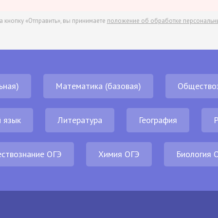
а кнопку «Отправить», вы принимаете
положение об обработке персональн
ьная)
Математика (базовая)
Общество
 язык
Литература
География
Р
ствознание ОГЭ
Химия ОГЭ
Биология 