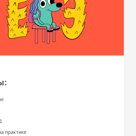
ы:
ие
1
а практике