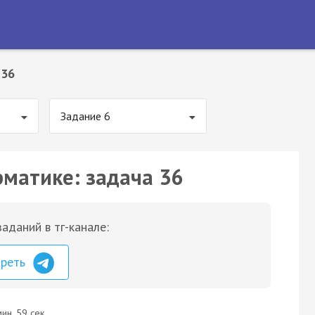
 36
Задание 6
рматике: задача 36
аданий в тг-канале:
треть
ин. 59 сек.