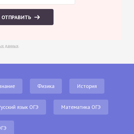
ОТПРАВИТЬ
ых данных
.
знание
Физика
История
усский язык ОГЭ
Математика ОГЭ
ОГЭ