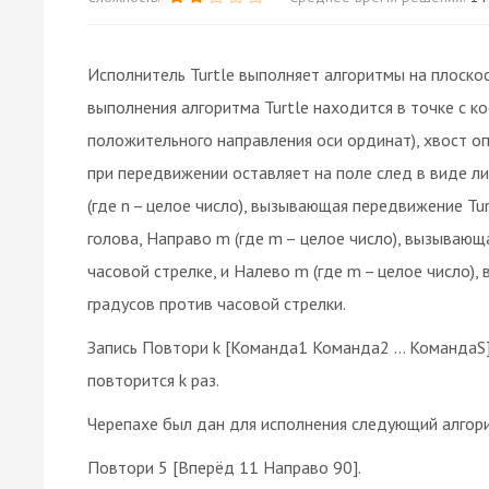
Исполнитель Turtle выполняет алгоритмы на плоско
выполнения алгоритма Turtle находится в точке с коо
положительного направления оси ординат), хвост опу
при передвижении оставляет на поле след в виде ли
(где n – целое число), вызывающая передвижение Tur
голова, Направо m (где m – целое число), вызываю
часовой стрелке, и Налево m (где m – целое число)
градусов против часовой стрелки.
Запись Повтори k [Команда1 Команда2 … КомандаS]
повторится k раз.
Черепахе был дан для исполнения следующий алгор
Повтори 5 [Вперёд 11 Направо 90].