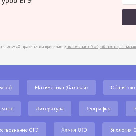
Турбо ЕГЭ
а кнопку «Отправить», вы принимаете
положение об обработке персональн
ьная)
Математика (базовая)
Общество
 язык
Литература
География
Р
ствознание ОГЭ
Химия ОГЭ
Биология 