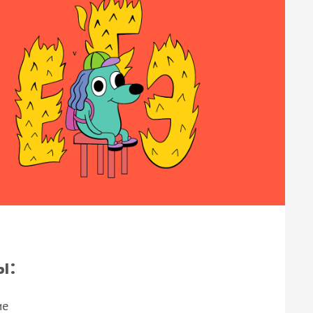
ы:
ие