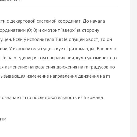
сти с декартовой системой координат. До начала
рдинатами (0; 0) и смотрит "вверх" (в сторону
щен. Если у исполнителя Turtle опущен хвост, то он
нии. У исполнителя существует три команды: Вперёд n
tle на n единиц в том направлении, куда указывает его
щая изменение направления движения на m градусов по
, вызывающая изменение направления движения на m
 означает, что последовательность из S команд
итм: