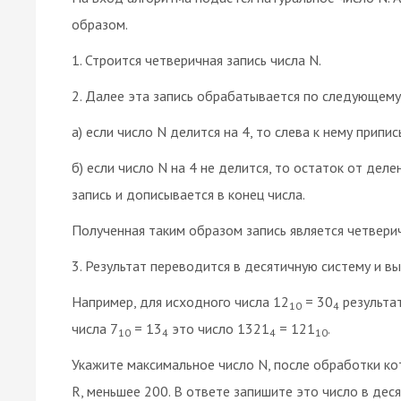
образом.
1. Строится четверичная запись числа N.
2. Далее эта запись обрабатывается по следующему
а) если число N делится на 4, то слева к нему припис
б) если число N на 4 не делится, то остаток от дел
запись и дописывается в конец числа.
Полученная таким образом запись является четверич
3. Результат переводится в десятичную систему и вы
Например, для исходного числа 12
= 30
результа
10
4
числа 7
= 13
это число 1321
= 121
.
10
4
4
10
Укажите максимальное число N, после обработки ко
R, меньшее 200. В ответе запишите это число в дес