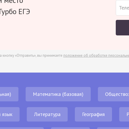
и место
Турбо ЕГЭ
а кнопку «Отправить», вы принимаете
положение об обработке персональн
ьная)
Математика (базовая)
Общество
 язык
Литература
География
Р