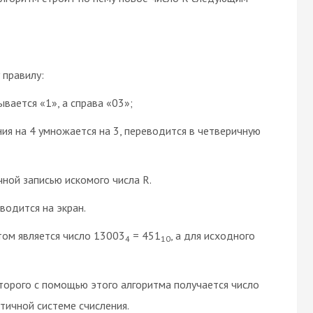
 правилу:
ывается «1», а справа «03»;
ения на 4 умножается на 3, переводится в четверичную
ной записью искомого числа R.
водится на экран.
том является число 13003
= 451
, а для исходного
4
10
торого с помощью этого алгоритма получается число
ятичной системе счисления.