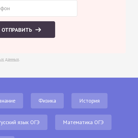
ОТПРАВИТЬ
ых данных
.
знание
Физика
История
усский язык ОГЭ
Математика ОГЭ