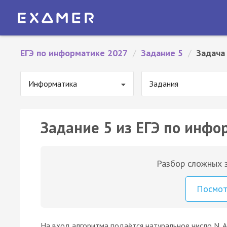
ЕГЭ по информатике 2027
/
Задание 5
/
Задача
Информатика
Задания
Задание 5 из ЕГЭ по инфо
Разбор сложных з
Посмо
На вход алгоритма подаётся натуральное число N. 