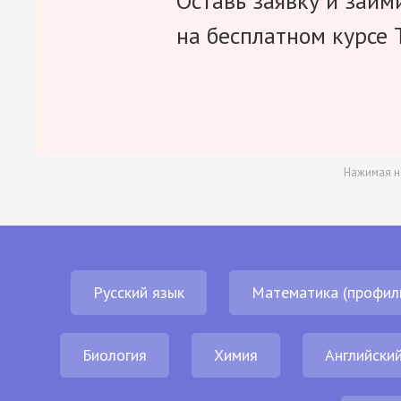
Оставь заявку и займ
на бесплатном курсе 
Нажимая н
Русский язык
Математика (профил
Биология
Химия
Английский