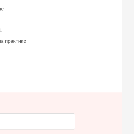
ие
1
а практике