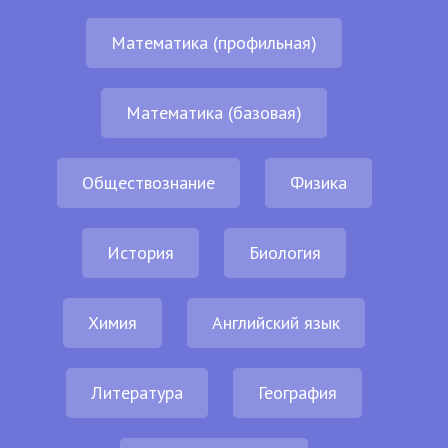
Математика (профильная)
Математика (базовая)
Обществознание
Физика
История
Биология
Химия
Английский язык
Литература
География