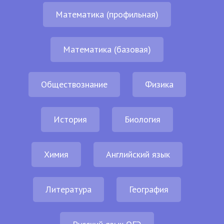
Математика (профильная)
Математика (базовая)
Обществознание
Физика
История
Биология
Химия
Английский язык
Литература
География