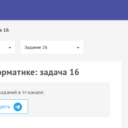
а 16
Задание 26
орматике: задача 16
аданий в тг-канале:
треть