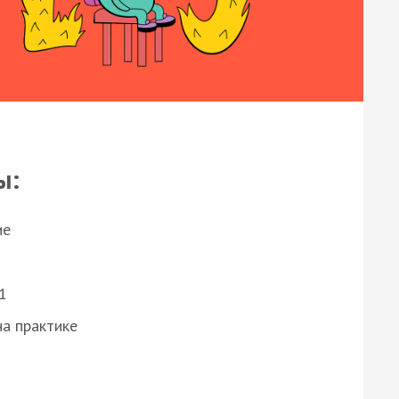
ы:
ие
1
а практике